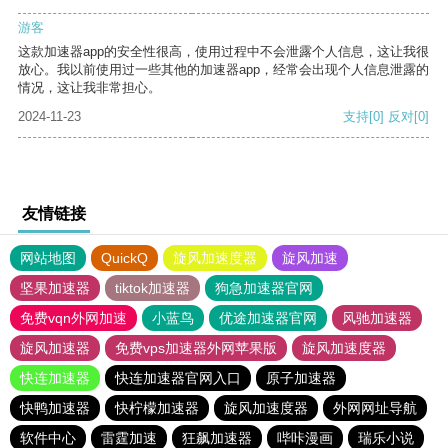
游客
这款加速器app的安全性很高，使用过程中不会泄露个人信息，这让我很
放心。我以前使用过一些其他的加速器app，经常会出现个人信息泄露的
情况，这让我非常担心。
2024-11-23
支持
[0]
反对
[0]
友情链接
网站地图
QuickQ
旋风加速度器
旋风加速
坚果加速器
tiktok加速器
狗急加速器官网
免费vqn外网加速
小蓝鸟
优途加速器官网
风驰加速器
旋风加速器
免费vps加速器外网苹果版
旋风加速度器
快连加速器
快连加速器官网入口
原子加速器
快鸭加速器
快柠檬加速器
旋风加速度器
外网网址导航
软件中心
雷霆加速
狂飙加速器
哔咔漫画
瑞乐小说