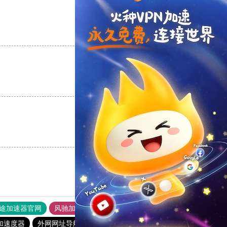
支持
[0]
反对
[0]
支持
[0]
反对
[0]
支持
[0]
反对
[0]
途加速器官网
风驰加速器
旋风加速器
加速度器
外网网址导航
软件中心
雷霆加速
狂飙加速器